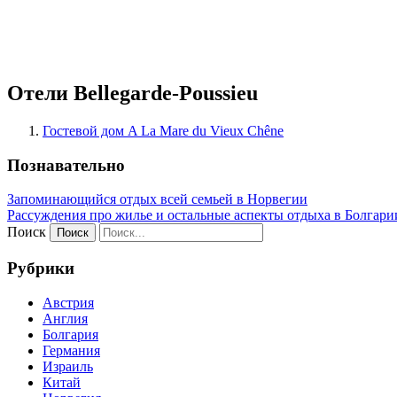
Отели Bellegarde-Poussieu
Гостевой дом A La Mare du Vieux Chêne
Познавательно
Запоминающийся отдых всей семьей в Норвегии
Рассуждения про жилье и остальные аспекты отдыха в Болгари
Поиск
Рубрики
Австрия
Англия
Болгария
Германия
Израиль
Китай