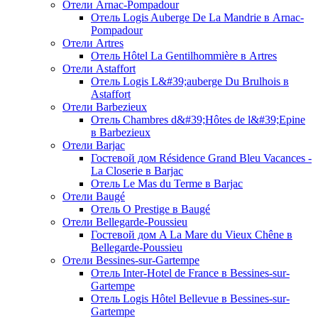
Отели Arnac-Pompadour
Отель Logis Auberge De La Mandrie в Arnac-
Pompadour
Отели Artres
Отель Hôtel La Gentilhommière в Artres
Отели Astaffort
Отель Logis L&#39;auberge Du Brulhois в
Astaffort
Отели Barbezieux
Отель Chambres d&#39;Hôtes de l&#39;Epine
в Barbezieux
Отели Barjac
Гостевой дом Résidence Grand Bleu Vacances -
La Closerie в Barjac
Отель Le Mas du Terme в Barjac
Отели Baugé
Отель O Prestige в Baugé
Отели Bellegarde-Poussieu
Гостевой дом A La Mare du Vieux Chêne в
Bellegarde-Poussieu
Отели Bessines-sur-Gartempe
Отель Inter-Hotel de France в Bessines-sur-
Gartempe
Отель Logis Hôtel Bellevue в Bessines-sur-
Gartempe