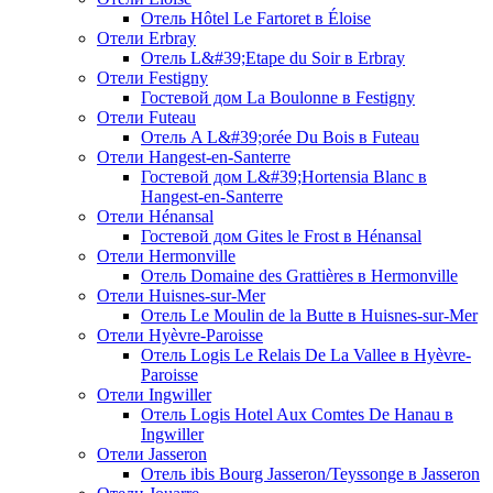
Отель Hôtel Le Fartoret в Éloise
Отели Erbray
Отель L&#39;Etape du Soir в Erbray
Отели Festigny
Гостевой дом La Boulonne в Festigny
Отели Futeau
Отель A L&#39;orée Du Bois в Futeau
Отели Hangest-en-Santerre
Гостевой дом L&#39;Hortensia Blanc в
Hangest-en-Santerre
Отели Hénansal
Гостевой дом Gites le Frost в Hénansal
Отели Hermonville
Отель Domaine des Grattières в Hermonville
Отели Huisnes-sur-Mer
Отель Le Moulin de la Butte в Huisnes-sur-Mer
Отели Hyèvre-Paroisse
Отель Logis Le Relais De La Vallee в Hyèvre-
Paroisse
Отели Ingwiller
Отель Logis Hotel Aux Comtes De Hanau в
Ingwiller
Отели Jasseron
Отель ibis Bourg Jasseron/Teyssonge в Jasseron