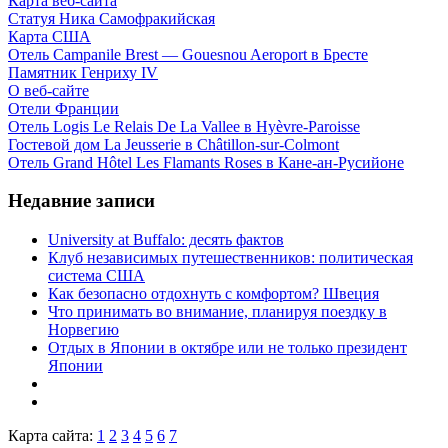
Карта веб-сайта
Статуя Ника Самофракийская
Карта США
Отель Campanile Brest — Gouesnou Aeroport в Бресте
Памятник Генриху IV
О веб-сайте
Отели Франции
Отель Logis Le Relais De La Vallee в Hyèvre-Paroisse
Гостевой дом La Jeusserie в Châtillon-sur-Colmont
Отель Grand Hôtel Les Flamants Roses в Кане-ан-Русийоне
Недавние записи
University at Buffalo: десять фактов
Клуб независимых путешественников: политическая
система США
Как безопасно отдохнуть с комфортом? Швеция
Что принимать во внимание, планируя поездку в
Норвегию
Отдых в Японии в октябре или не только президент
Японии
Карта сайта:
1
2
3
4
5
6
7