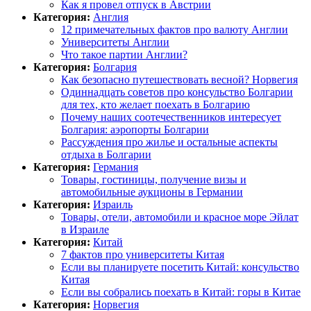
Как я провел отпуск в Австрии
Категория:
Англия
12 примечательных фактов про валюту Англии
Университеты Англии
Что такое партии Англии?
Категория:
Болгария
Как безопасно путешествовать весной? Норвегия
Одиннадцать советов про консульство Болгарии
для тех, кто желает поехать в Болгарию
Почему наших соотечественников интересует
Болгария: аэропорты Болгарии
Рассуждения про жилье и остальные аспекты
отдыха в Болгарии
Категория:
Германия
Товары, гостиницы, получение визы и
автомобильные аукционы в Германии
Категория:
Израиль
Товары, отели, автомобили и красное море Эйлат
в Израиле
Категория:
Китай
7 фактов про университеты Китая
Если вы планируете посетить Китай: консульство
Китая
Если вы собрались поехать в Китай: горы в Китае
Категория:
Норвегия