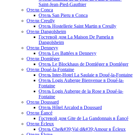
Saint-Jean-Pied-Gauthier
Отели Conca
Отель San Pieru в Conca
Отели Creully
Отель Hostellerie Saint Martin в Creully
Отели Dangolsheim
Гостевой дом La Maison De Pamela в
Dangolsheim
Отели Dennevy
Отель Les Battées в Dennevy
Отели Domléger
Отель Le Blockhaus de Domléger в Domléger
Отели Doué-la-Fontaine
Отель Inter-Hotel La Saulaie в Doué-la-Fontaine
Отель Logis Auberge Bienvenue в Doué-la-
Fontaine
Отель Logis Auberge de la Rose в Doué-la-
Fontaine
Отели Doussard
Отель Hôtel Arcalod в Doussard
Отели Éancé
Гостевой дом Gite de La Gandonnais в Éancé
Отели Écleux
Отель Che&#39;Val d&#39;Amour в Écleux
Отели Éloise