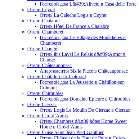
Гостевой дом L&#39;Alivetu в Casa delle Torre
Отели Ceyrat
Отель La Caleche Logis в Ceyrat
Отели Chalabre
Отель Hôtel De France в Chalabre
Отели Chamberet
Гостевой дом Le Village des Monédières в
Chamberet
Отели Changé
Отель ibis Laval Le Relais d&#39;Armor в
Changé
Отели Châteauponsac
Апартаменты Six la Place в Châteauponsac
Отели Châtillon-sur-Colmont
Гостевой дом La Jeusserie в Châtillon-sur-
Colmont
Отели Chiroubles
Гостевой дом Domaine Epicure в Chiroubles
Отели Cierzac
Отель Logis Le Moulin De Cierzac в Cierzac
Отели Ciré-dʼAunis
Отель Chambres d&#39;hôtes Home Sweet
Home в Ciré-dʼAunis
Отели Coise-Saint-Jean-Pied-Gauthier
Отель Château de la Tour de Puits в Coise-