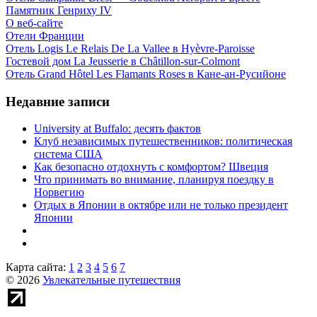
Памятник Генриху IV
О веб-сайте
Отели Франции
Отель Logis Le Relais De La Vallee в Hyèvre-Paroisse
Гостевой дом La Jeusserie в Châtillon-sur-Colmont
Отель Grand Hôtel Les Flamants Roses в Кане-ан-Русийоне
Недавние записи
University at Buffalo: десять фактов
Клуб независимых путешественников: политическая
система США
Как безопасно отдохнуть с комфортом? Швеция
Что принимать во внимание, планируя поездку в
Норвегию
Отдых в Японии в октябре или не только президент
Японии
Карта сайта:
1
2
3
4
5
6
7
© 2026
Увлекательные путешествия