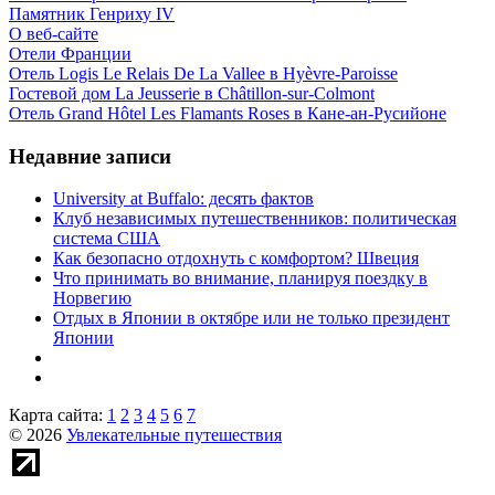
Памятник Генриху IV
О веб-сайте
Отели Франции
Отель Logis Le Relais De La Vallee в Hyèvre-Paroisse
Гостевой дом La Jeusserie в Châtillon-sur-Colmont
Отель Grand Hôtel Les Flamants Roses в Кане-ан-Русийоне
Недавние записи
University at Buffalo: десять фактов
Клуб независимых путешественников: политическая
система США
Как безопасно отдохнуть с комфортом? Швеция
Что принимать во внимание, планируя поездку в
Норвегию
Отдых в Японии в октябре или не только президент
Японии
Карта сайта:
1
2
3
4
5
6
7
© 2026
Увлекательные путешествия