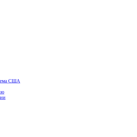
стема США
ию
нии