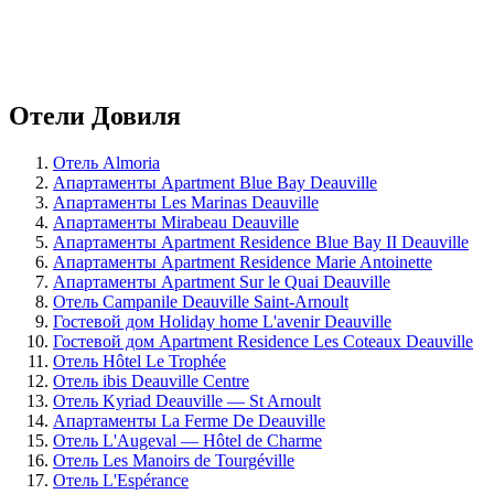
Отели Довиля
Отель Almoria
Апартаменты Apartment Blue Bay Deauville
Апартаменты Les Marinas Deauville
Апартаменты Mirabeau Deauville
Апартаменты Apartment Residence Blue Bay II Deauville
Апартаменты Apartment Residence Marie Antoinette
Апартаменты Apartment Sur le Quai Deauville
Отель Campanile Deauville Saint-Arnoult
Гостевой дом Holiday home L'avenir Deauville
Гостевой дом Apartment Residence Les Coteaux Deauville
Отель Hôtel Le Trophée
Отель ibis Deauville Centre
Отель Kyriad Deauville — St Arnoult
Апартаменты La Ferme De Deauville
Отель L'Augeval — Hôtel de Charme
Отель Les Manoirs de Tourgéville
Отель L'Espérance