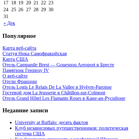
17
18
19
20
21
22
23
24
25
26
27
28
29
30
31
« Дек
Популярное
Карта веб-сайта
Статуя Ника Самофракийская
Карта США
Отель Campanile Brest — Gouesnou Aeroport в Бресте
Памятник Генриху IV
О веб-сайте
Отели Франции
Отель Logis Le Relais De La Vallee в Hyèvre-Paroisse
Гостевой дом La Jeusserie в Châtillon-sur-Colmont
Отель Grand Hôtel Les Flamants Roses в Кане-ан-Русийоне
Недавние записи
University at Buffalo: десять фактов
Клуб независимых путешественников: политическая
система США