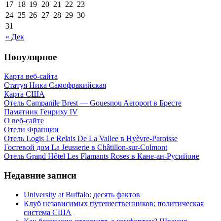
17
18
19
20
21
22
23
24
25
26
27
28
29
30
31
« Дек
Популярное
Карта веб-сайта
Статуя Ника Самофракийская
Карта США
Отель Campanile Brest — Gouesnou Aeroport в Бресте
Памятник Генриху IV
О веб-сайте
Отели Франции
Отель Logis Le Relais De La Vallee в Hyèvre-Paroisse
Гостевой дом La Jeusserie в Châtillon-sur-Colmont
Отель Grand Hôtel Les Flamants Roses в Кане-ан-Русийоне
Недавние записи
University at Buffalo: десять фактов
Клуб независимых путешественников: политическая
система США