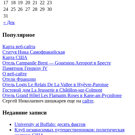
17
18
19
20
21
22
23
24
25
26
27
28
29
30
31
« Дек
Популярное
Карта веб-сайта
Статуя Ника Самофракийская
Карта США
Отель Campanile Brest — Gouesnou Aeroport в Бресте
Памятник Генриху IV
О веб-сайте
Отели Франции
Отель Logis Le Relais De La Vallee в Hyèvre-Paroisse
Гостевой дом La Jeusserie в Châtillon-sur-Colmont
Отель Grand Hôtel Les Flamants Roses в Кане-ан-Русийоне
Сергей Николаевич шишкарев еще на
сайте
.
Недавние записи
University at Buffalo: десять фактов
Клуб независимых путешественников: политическая