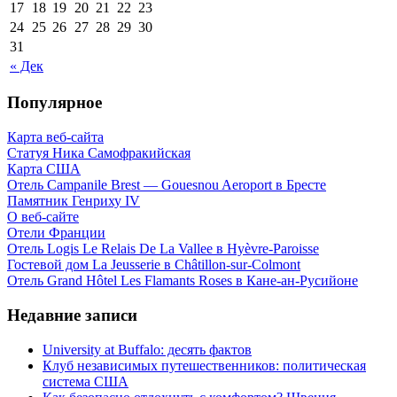
17
18
19
20
21
22
23
24
25
26
27
28
29
30
31
« Дек
Популярное
Карта веб-сайта
Статуя Ника Самофракийская
Карта США
Отель Campanile Brest — Gouesnou Aeroport в Бресте
Памятник Генриху IV
О веб-сайте
Отели Франции
Отель Logis Le Relais De La Vallee в Hyèvre-Paroisse
Гостевой дом La Jeusserie в Châtillon-sur-Colmont
Отель Grand Hôtel Les Flamants Roses в Кане-ан-Русийоне
Недавние записи
University at Buffalo: десять фактов
Клуб независимых путешественников: политическая
система США