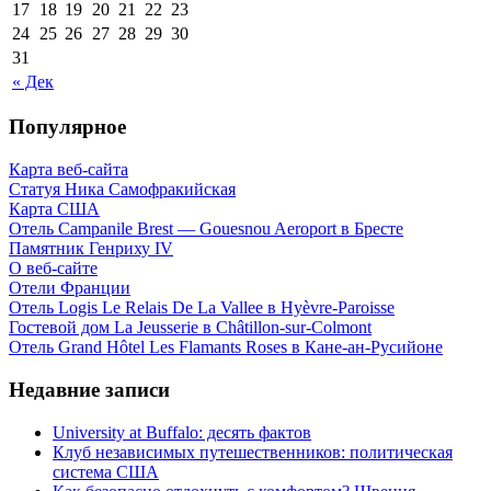
17
18
19
20
21
22
23
24
25
26
27
28
29
30
31
« Дек
Популярное
Карта веб-сайта
Статуя Ника Самофракийская
Карта США
Отель Campanile Brest — Gouesnou Aeroport в Бресте
Памятник Генриху IV
О веб-сайте
Отели Франции
Отель Logis Le Relais De La Vallee в Hyèvre-Paroisse
Гостевой дом La Jeusserie в Châtillon-sur-Colmont
Отель Grand Hôtel Les Flamants Roses в Кане-ан-Русийоне
Недавние записи
University at Buffalo: десять фактов
Клуб независимых путешественников: политическая
система США