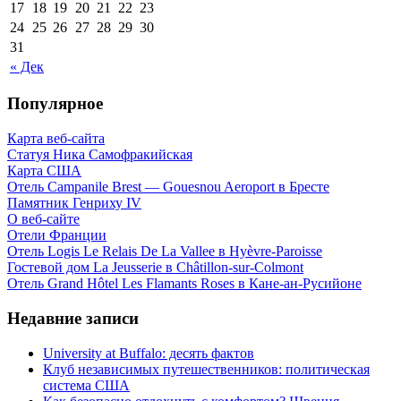
17
18
19
20
21
22
23
24
25
26
27
28
29
30
31
« Дек
Популярное
Карта веб-сайта
Статуя Ника Самофракийская
Карта США
Отель Campanile Brest — Gouesnou Aeroport в Бресте
Памятник Генриху IV
О веб-сайте
Отели Франции
Отель Logis Le Relais De La Vallee в Hyèvre-Paroisse
Гостевой дом La Jeusserie в Châtillon-sur-Colmont
Отель Grand Hôtel Les Flamants Roses в Кане-ан-Русийоне
Недавние записи
University at Buffalo: десять фактов
Клуб независимых путешественников: политическая
система США