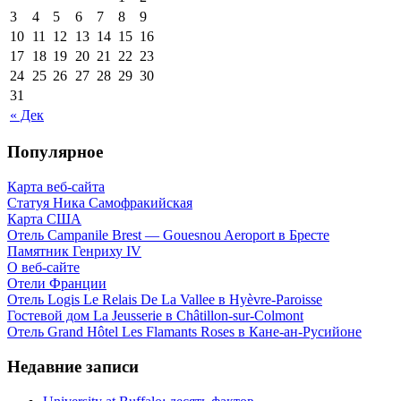
3
4
5
6
7
8
9
10
11
12
13
14
15
16
17
18
19
20
21
22
23
24
25
26
27
28
29
30
31
« Дек
Популярное
Карта веб-сайта
Статуя Ника Самофракийская
Карта США
Отель Campanile Brest — Gouesnou Aeroport в Бресте
Памятник Генриху IV
О веб-сайте
Отели Франции
Отель Logis Le Relais De La Vallee в Hyèvre-Paroisse
Гостевой дом La Jeusserie в Châtillon-sur-Colmont
Отель Grand Hôtel Les Flamants Roses в Кане-ан-Русийоне
Недавние записи