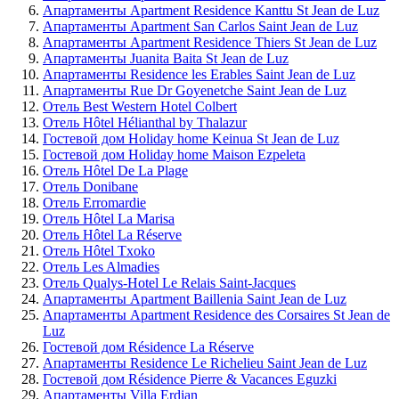
Апартаменты Apartment Residence Kanttu St Jean de Luz
Апартаменты Apartment San Carlos Saint Jean de Luz
Апартаменты Apartment Residence Thiers St Jean de Luz
Апартаменты Juanita Baita St Jean de Luz
Апартаменты Residence les Erables Saint Jean de Luz
Апартаменты Rue Dr Goyenetche Saint Jean de Luz
Отель Best Western Hotel Colbert
Отель Hôtel Hélianthal by Thalazur
Гостевой дом Holiday home Keinua St Jean de Luz
Гостевой дом Holiday home Maison Ezpeleta
Отель Hôtel De La Plage
Отель Donibane
Отель Erromardie
Отель Hôtel La Marisa
Отель Hôtel La Réserve
Отель Hôtel Txoko
Отель Les Almadies
Отель Qualys-Hotel Le Relais Saint-Jacques
Апартаменты Apartment Baillenia Saint Jean de Luz
Апартаменты Apartment Residence des Corsaires St Jean de
Luz
Гостевой дом Résidence La Réserve
Апартаменты Residence Le Richelieu Saint Jean de Luz
Гостевой дом Résidence Pierre & Vacances Eguzki
Апартаменты Villa Erdian