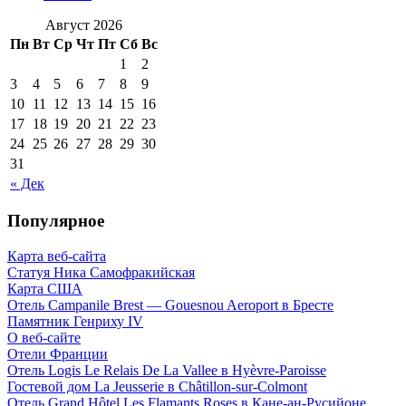
Август 2026
Пн
Вт
Ср
Чт
Пт
Сб
Вс
1
2
3
4
5
6
7
8
9
10
11
12
13
14
15
16
17
18
19
20
21
22
23
24
25
26
27
28
29
30
31
« Дек
Популярное
Карта веб-сайта
Статуя Ника Самофракийская
Карта США
Отель Campanile Brest — Gouesnou Aeroport в Бресте
Памятник Генриху IV
О веб-сайте
Отели Франции
Отель Logis Le Relais De La Vallee в Hyèvre-Paroisse
Гостевой дом La Jeusserie в Châtillon-sur-Colmont
Отель Grand Hôtel Les Flamants Roses в Кане-ан-Русийоне