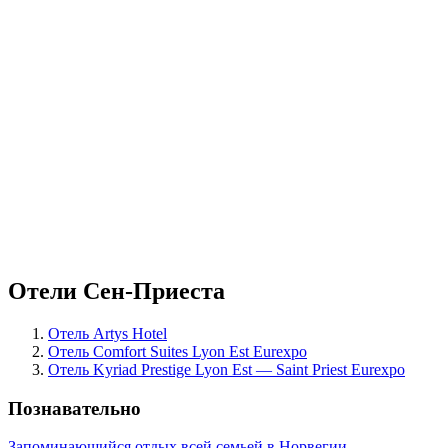
Отели Сен-Приеста
Отель Artys Hotel
Отель Comfort Suites Lyon Est Eurexpo
Отель Kyriad Prestige Lyon Est — Saint Priest Eurexpo
Познавательно
Запоминающийся отдых всей семьей в Норвегии