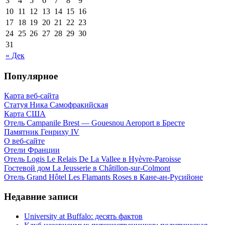
3
4
5
6
7
8
9
10
11
12
13
14
15
16
17
18
19
20
21
22
23
24
25
26
27
28
29
30
31
« Дек
Популярное
Карта веб-сайта
Статуя Ника Самофракийская
Карта США
Отель Campanile Brest — Gouesnou Aeroport в Бресте
Памятник Генриху IV
О веб-сайте
Отели Франции
Отель Logis Le Relais De La Vallee в Hyèvre-Paroisse
Гостевой дом La Jeusserie в Châtillon-sur-Colmont
Отель Grand Hôtel Les Flamants Roses в Кане-ан-Русийоне
Недавние записи
University at Buffalo: десять фактов