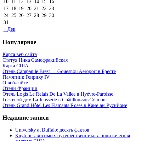
10
11
12
13
14
15
16
17
18
19
20
21
22
23
24
25
26
27
28
29
30
31
« Дек
Популярное
Карта веб-сайта
Статуя Ника Самофракийская
Карта США
Отель Campanile Brest — Gouesnou Aeroport в Бресте
Памятник Генриху IV
О веб-сайте
Отели Франции
Отель Logis Le Relais De La Vallee в Hyèvre-Paroisse
Гостевой дом La Jeusserie в Châtillon-sur-Colmont
Отель Grand Hôtel Les Flamants Roses в Кане-ан-Русийоне
Недавние записи
University at Buffalo: десять фактов
Клуб независимых путешественников: политическая