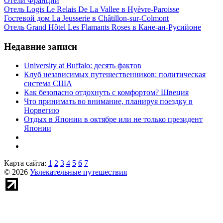
Отели Франции
Отель Logis Le Relais De La Vallee в Hyèvre-Paroisse
Гостевой дом La Jeusserie в Châtillon-sur-Colmont
Отель Grand Hôtel Les Flamants Roses в Кане-ан-Русийоне
Недавние записи
University at Buffalo: десять фактов
Клуб независимых путешественников: политическая
система США
Как безопасно отдохнуть с комфортом? Швеция
Что принимать во внимание, планируя поездку в
Норвегию
Отдых в Японии в октябре или не только президент
Японии
Карта сайта:
1
2
3
4
5
6
7
© 2026
Увлекательные путешествия