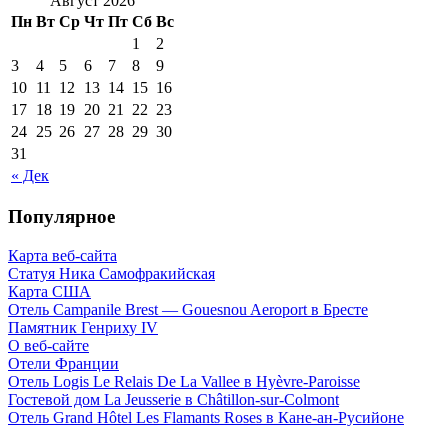
Август 2026
Пн
Вт
Ср
Чт
Пт
Сб
Вс
1
2
3
4
5
6
7
8
9
10
11
12
13
14
15
16
17
18
19
20
21
22
23
24
25
26
27
28
29
30
31
« Дек
Популярное
Карта веб-сайта
Статуя Ника Самофракийская
Карта США
Отель Campanile Brest — Gouesnou Aeroport в Бресте
Памятник Генриху IV
О веб-сайте
Отели Франции
Отель Logis Le Relais De La Vallee в Hyèvre-Paroisse
Гостевой дом La Jeusserie в Châtillon-sur-Colmont
Отель Grand Hôtel Les Flamants Roses в Кане-ан-Русийоне