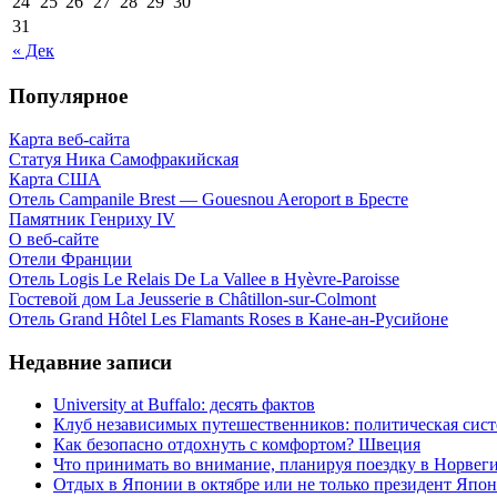
24
25
26
27
28
29
30
31
« Дек
Популярное
Карта веб-сайта
Статуя Ника Самофракийская
Карта США
Отель Campanile Brest — Gouesnou Aeroport в Бресте
Памятник Генриху IV
О веб-сайте
Отели Франции
Отель Logis Le Relais De La Vallee в Hyèvre-Paroisse
Гостевой дом La Jeusserie в Châtillon-sur-Colmont
Отель Grand Hôtel Les Flamants Roses в Кане-ан-Русийоне
Недавние записи
University at Buffalo: десять фактов
Клуб независимых путешественников: политическая си
Как безопасно отдохнуть с комфортом? Швеция
Что принимать во внимание, планируя поездку в Норвег
Отдых в Японии в октябре или не только президент Япо