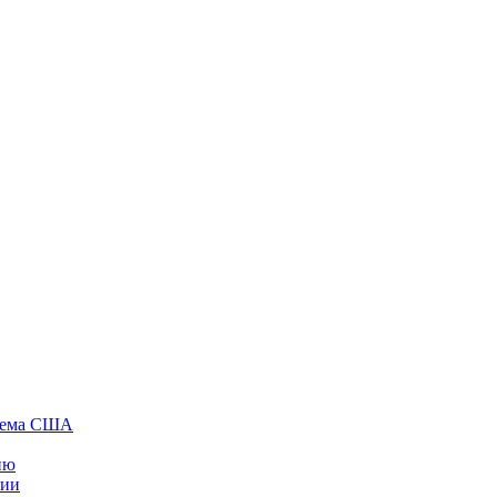
стема США
ию
нии