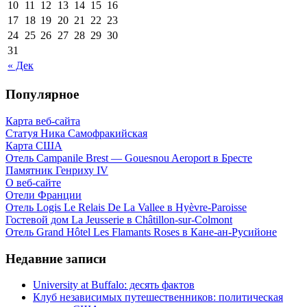
10
11
12
13
14
15
16
17
18
19
20
21
22
23
24
25
26
27
28
29
30
31
« Дек
Популярное
Карта веб-сайта
Статуя Ника Самофракийская
Карта США
Отель Campanile Brest — Gouesnou Aeroport в Бресте
Памятник Генриху IV
О веб-сайте
Отели Франции
Отель Logis Le Relais De La Vallee в Hyèvre-Paroisse
Гостевой дом La Jeusserie в Châtillon-sur-Colmont
Отель Grand Hôtel Les Flamants Roses в Кане-ан-Русийоне
Недавние записи
University at Buffalo: десять фактов
Клуб независимых путешественников: политическая