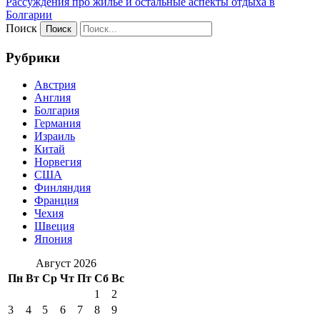
Рассуждения про жилье и остальные аспекты отдыха в
Болгарии
Поиск
Рубрики
Австрия
Англия
Болгария
Германия
Израиль
Китай
Норвегия
США
Финляндия
Франция
Чехия
Швеция
Япония
Август 2026
Пн
Вт
Ср
Чт
Пт
Сб
Вс
1
2
3
4
5
6
7
8
9