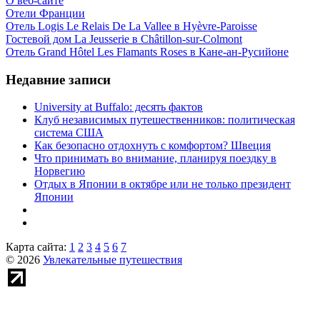
О веб-сайте
Отели Франции
Отель Logis Le Relais De La Vallee в Hyèvre-Paroisse
Гостевой дом La Jeusserie в Châtillon-sur-Colmont
Отель Grand Hôtel Les Flamants Roses в Кане-ан-Русийоне
Недавние записи
University at Buffalo: десять фактов
Клуб независимых путешественников: политическая
система США
Как безопасно отдохнуть с комфортом? Швеция
Что принимать во внимание, планируя поездку в
Норвегию
Отдых в Японии в октябре или не только президент
Японии
Карта сайта:
1
2
3
4
5
6
7
© 2026
Увлекательные путешествия