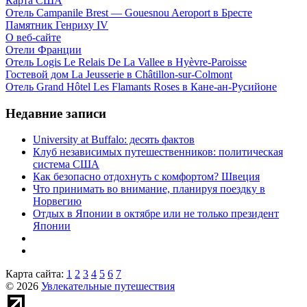
Карта США
Отель Campanile Brest — Gouesnou Aeroport в Бресте
Памятник Генриху IV
О веб-сайте
Отели Франции
Отель Logis Le Relais De La Vallee в Hyèvre-Paroisse
Гостевой дом La Jeusserie в Châtillon-sur-Colmont
Отель Grand Hôtel Les Flamants Roses в Кане-ан-Русийоне
Недавние записи
University at Buffalo: десять фактов
Клуб независимых путешественников: политическая
система США
Как безопасно отдохнуть с комфортом? Швеция
Что принимать во внимание, планируя поездку в
Норвегию
Отдых в Японии в октябре или не только президент
Японии
Карта сайта:
1
2
3
4
5
6
7
© 2026
Увлекательные путешествия