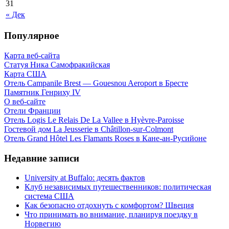
31
« Дек
Популярное
Карта веб-сайта
Статуя Ника Самофракийская
Карта США
Отель Campanile Brest — Gouesnou Aeroport в Бресте
Памятник Генриху IV
О веб-сайте
Отели Франции
Отель Logis Le Relais De La Vallee в Hyèvre-Paroisse
Гостевой дом La Jeusserie в Châtillon-sur-Colmont
Отель Grand Hôtel Les Flamants Roses в Кане-ан-Русийоне
Недавние записи
University at Buffalo: десять фактов
Клуб независимых путешественников: политическая
система США
Как безопасно отдохнуть с комфортом? Швеция
Что принимать во внимание, планируя поездку в
Норвегию