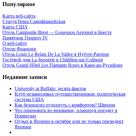
Популярное
Карта веб-сайта
Статуя Ника Самофракийская
Карта США
Отель Campanile Brest — Gouesnou Aeroport в Бресте
Памятник Генриху IV
О веб-сайте
Отели Франции
Отель Logis Le Relais De La Vallee в Hyèvre-Paroisse
Гостевой дом La Jeusserie в Châtillon-sur-Colmont
Отель Grand Hôtel Les Flamants Roses в Кане-ан-Русийоне
Недавние записи
University at Buffalo: десять фактов
Клуб независимых путешественников: политическая
система США
Как безопасно отдохнуть с комфортом? Швеция
Что принимать во внимание, планируя поездку в
Норвегию
Отдых в Японии в октябре или не только президент
Японии