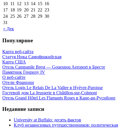
10
11
12
13
14
15
16
17
18
19
20
21
22
23
24
25
26
27
28
29
30
31
« Дек
Популярное
Карта веб-сайта
Статуя Ника Самофракийская
Карта США
Отель Campanile Brest — Gouesnou Aeroport в Бресте
Памятник Генриху IV
О веб-сайте
Отели Франции
Отель Logis Le Relais De La Vallee в Hyèvre-Paroisse
Гостевой дом La Jeusserie в Châtillon-sur-Colmont
Отель Grand Hôtel Les Flamants Roses в Кане-ан-Русийоне
Недавние записи
University at Buffalo: десять фактов
Клуб независимых путешественников: политическая