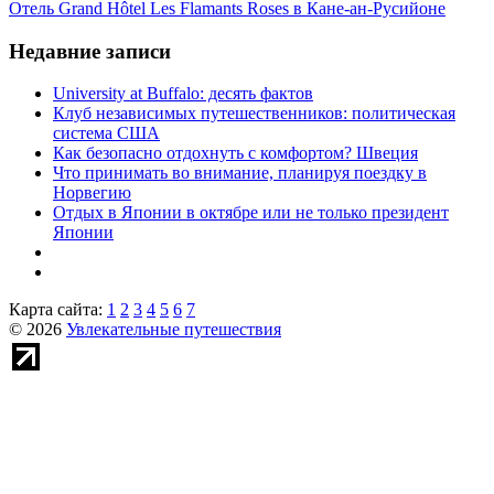
Отель Grand Hôtel Les Flamants Roses в Кане-ан-Русийоне
Недавние записи
University at Buffalo: десять фактов
Клуб независимых путешественников: политическая
система США
Как безопасно отдохнуть с комфортом? Швеция
Что принимать во внимание, планируя поездку в
Норвегию
Отдых в Японии в октябре или не только президент
Японии
Карта сайта:
1
2
3
4
5
6
7
© 2026
Увлекательные путешествия