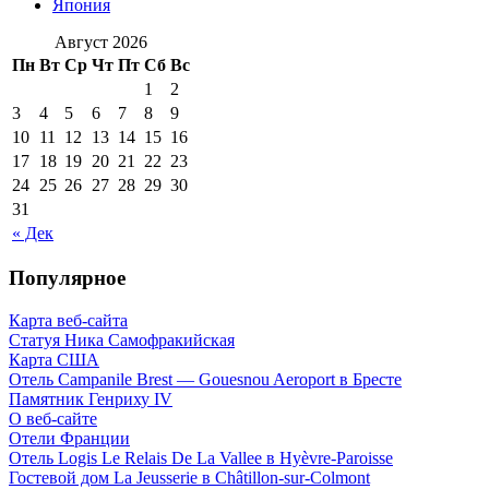
Япония
Август 2026
Пн
Вт
Ср
Чт
Пт
Сб
Вс
1
2
3
4
5
6
7
8
9
10
11
12
13
14
15
16
17
18
19
20
21
22
23
24
25
26
27
28
29
30
31
« Дек
Популярное
Карта веб-сайта
Статуя Ника Самофракийская
Карта США
Отель Campanile Brest — Gouesnou Aeroport в Бресте
Памятник Генриху IV
О веб-сайте
Отели Франции
Отель Logis Le Relais De La Vallee в Hyèvre-Paroisse
Гостевой дом La Jeusserie в Châtillon-sur-Colmont