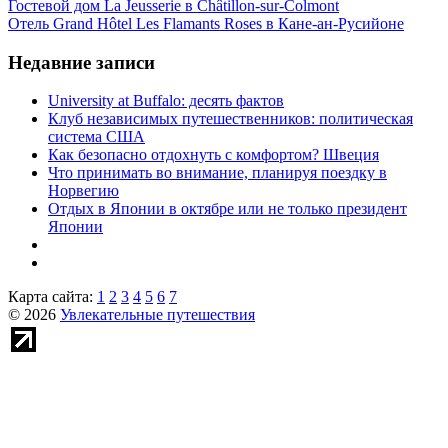
Гостевой дом La Jeusserie в Châtillon-sur-Colmont
Отель Grand Hôtel Les Flamants Roses в Кане-ан-Русийоне
Недавние записи
University at Buffalo: десять фактов
Клуб независимых путешественников: политическая
система США
Как безопасно отдохнуть с комфортом? Швеция
Что принимать во внимание, планируя поездку в
Норвегию
Отдых в Японии в октябре или не только президент
Японии
Карта сайта:
1
2
3
4
5
6
7
© 2026
Увлекательные путешествия