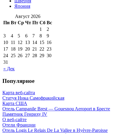
Швеция
Япония
Август 2026
Пн
Вт
Ср
Чт
Пт
Сб
Вс
1
2
3
4
5
6
7
8
9
10
11
12
13
14
15
16
17
18
19
20
21
22
23
24
25
26
27
28
29
30
31
« Дек
Популярное
Карта веб-сайта
Статуя Ника Самофракийская
Карта США
Отель Campanile Brest — Gouesnou Aeroport в Бресте
Памятник Генриху IV
О веб-сайте
Отели Франции
Отель Logis Le Relais De La Vallee в Hyèvre-Paroisse