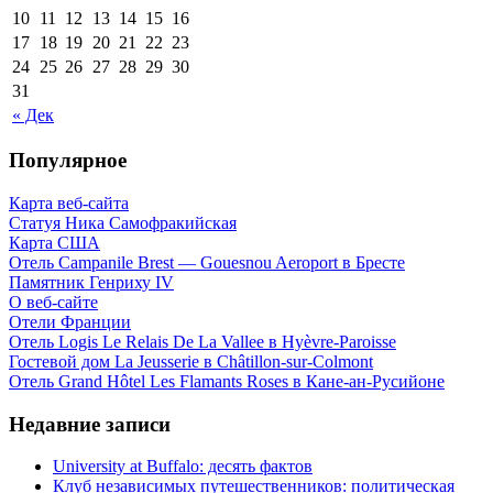
10
11
12
13
14
15
16
17
18
19
20
21
22
23
24
25
26
27
28
29
30
31
« Дек
Популярное
Карта веб-сайта
Статуя Ника Самофракийская
Карта США
Отель Campanile Brest — Gouesnou Aeroport в Бресте
Памятник Генриху IV
О веб-сайте
Отели Франции
Отель Logis Le Relais De La Vallee в Hyèvre-Paroisse
Гостевой дом La Jeusserie в Châtillon-sur-Colmont
Отель Grand Hôtel Les Flamants Roses в Кане-ан-Русийоне
Недавние записи
University at Buffalo: десять фактов
Клуб независимых путешественников: политическая