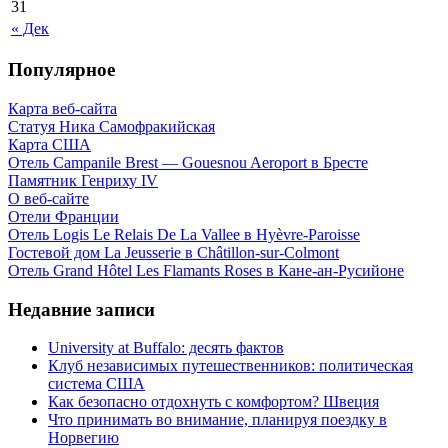
31
« Дек
Популярное
Карта веб-сайта
Статуя Ника Самофракийская
Карта США
Отель Campanile Brest — Gouesnou Aeroport в Бресте
Памятник Генриху IV
О веб-сайте
Отели Франции
Отель Logis Le Relais De La Vallee в Hyèvre-Paroisse
Гостевой дом La Jeusserie в Châtillon-sur-Colmont
Отель Grand Hôtel Les Flamants Roses в Кане-ан-Русийоне
Недавние записи
University at Buffalo: десять фактов
Клуб независимых путешественников: политическая
система США
Как безопасно отдохнуть с комфортом? Швеция
Что принимать во внимание, планируя поездку в
Норвегию