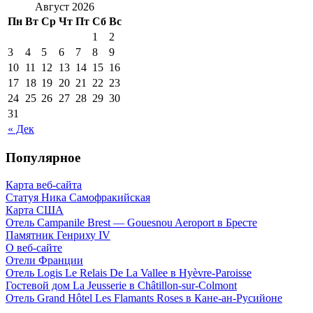
Август 2026
Пн
Вт
Ср
Чт
Пт
Сб
Вс
1
2
3
4
5
6
7
8
9
10
11
12
13
14
15
16
17
18
19
20
21
22
23
24
25
26
27
28
29
30
31
« Дек
Популярное
Карта веб-сайта
Статуя Ника Самофракийская
Карта США
Отель Campanile Brest — Gouesnou Aeroport в Бресте
Памятник Генриху IV
О веб-сайте
Отели Франции
Отель Logis Le Relais De La Vallee в Hyèvre-Paroisse
Гостевой дом La Jeusserie в Châtillon-sur-Colmont
Отель Grand Hôtel Les Flamants Roses в Кане-ан-Русийоне