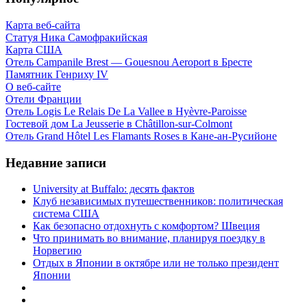
Карта веб-сайта
Статуя Ника Самофракийская
Карта США
Отель Campanile Brest — Gouesnou Aeroport в Бресте
Памятник Генриху IV
О веб-сайте
Отели Франции
Отель Logis Le Relais De La Vallee в Hyèvre-Paroisse
Гостевой дом La Jeusserie в Châtillon-sur-Colmont
Отель Grand Hôtel Les Flamants Roses в Кане-ан-Русийоне
Недавние записи
University at Buffalo: десять фактов
Клуб независимых путешественников: политическая
система США
Как безопасно отдохнуть с комфортом? Швеция
Что принимать во внимание, планируя поездку в
Норвегию
Отдых в Японии в октябре или не только президент
Японии