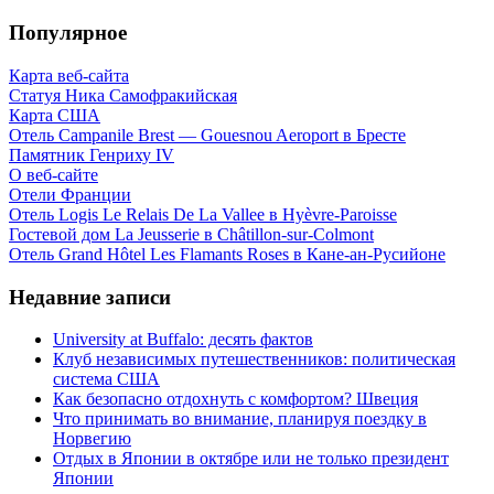
Популярное
Карта веб-сайта
Статуя Ника Самофракийская
Карта США
Отель Campanile Brest — Gouesnou Aeroport в Бресте
Памятник Генриху IV
О веб-сайте
Отели Франции
Отель Logis Le Relais De La Vallee в Hyèvre-Paroisse
Гостевой дом La Jeusserie в Châtillon-sur-Colmont
Отель Grand Hôtel Les Flamants Roses в Кане-ан-Русийоне
Недавние записи
University at Buffalo: десять фактов
Клуб независимых путешественников: политическая
система США
Как безопасно отдохнуть с комфортом? Швеция
Что принимать во внимание, планируя поездку в
Норвегию
Отдых в Японии в октябре или не только президент
Японии