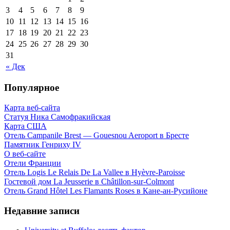
3
4
5
6
7
8
9
10
11
12
13
14
15
16
17
18
19
20
21
22
23
24
25
26
27
28
29
30
31
« Дек
Популярное
Карта веб-сайта
Статуя Ника Самофракийская
Карта США
Отель Campanile Brest — Gouesnou Aeroport в Бресте
Памятник Генриху IV
О веб-сайте
Отели Франции
Отель Logis Le Relais De La Vallee в Hyèvre-Paroisse
Гостевой дом La Jeusserie в Châtillon-sur-Colmont
Отель Grand Hôtel Les Flamants Roses в Кане-ан-Русийоне
Недавние записи