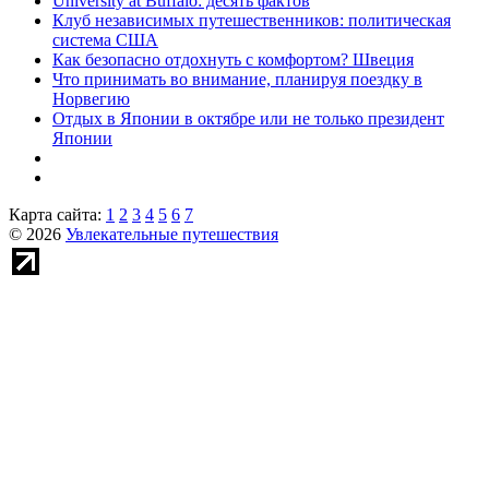
University at Buffalo: десять фактов
Клуб независимых путешественников: политическая
система США
Как безопасно отдохнуть с комфортом? Швеция
Что принимать во внимание, планируя поездку в
Норвегию
Отдых в Японии в октябре или не только президент
Японии
Карта сайта:
1
2
3
4
5
6
7
© 2026
Увлекательные путешествия