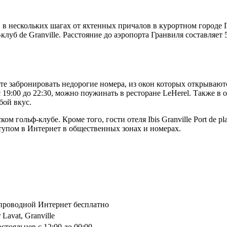
ной, в нескольких шагах от яхтенных причалов в курортном город
-клуб de Granville. Расстояние до аэропорта Гранвиля составляе
е забронировать недорогие номера, из окон которых открываютс
 19:00 до 22:30, можно поужинать в ресторане LeHerel. Также в 
бой вкус.
ом гольф-клубе. Кроме того, гости отеля Ibis Granville Port de 
упом в Интернет в общественных зонах и номерах.
спроводной Интернет бесплатно
Lavat, Granville
стояльцев с 12:00 до 00:00