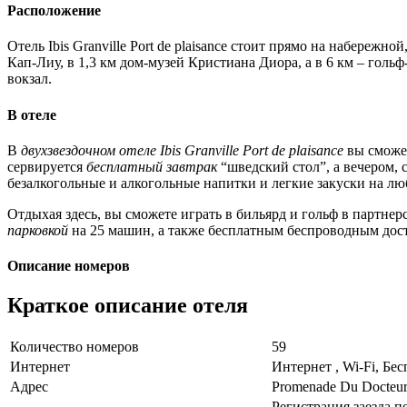
Расположение
Отель Ibis Granville Port de plaisance стоит прямо на набереж
Кап-Лиу, в 1,3 км дом-музей Кристиана Диора, а в 6 км – гольф
вокзал.
В отеле
В
двухзвездочном отеле Ibis Granville Port de plaisance
вы сможет
сервируется
бесплатный завтрак
“шведский стол”, а вечером, с
безалкогольные и алкогольные напитки и легкие закуски на лю
Отдыхая здесь, вы сможете играть в бильярд и гольф в партнерск
парковкой
на 25 машин, а также бесплатным беспроводным дост
Описание номеров
Краткое описание отеля
Количество номеров
59
Интернет
Интернет , Wi-Fi, Бе
Адрес
Promenade Du Docteur 
Регистрация заезда по