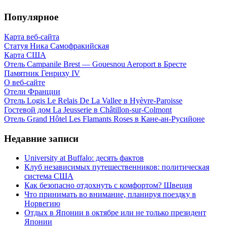
Популярное
Карта веб-сайта
Статуя Ника Самофракийская
Карта США
Отель Campanile Brest — Gouesnou Aeroport в Бресте
Памятник Генриху IV
О веб-сайте
Отели Франции
Отель Logis Le Relais De La Vallee в Hyèvre-Paroisse
Гостевой дом La Jeusserie в Châtillon-sur-Colmont
Отель Grand Hôtel Les Flamants Roses в Кане-ан-Русийоне
Недавние записи
University at Buffalo: десять фактов
Клуб независимых путешественников: политическая
система США
Как безопасно отдохнуть с комфортом? Швеция
Что принимать во внимание, планируя поездку в
Норвегию
Отдых в Японии в октябре или не только президент
Японии