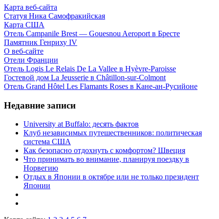
Карта веб-сайта
Статуя Ника Самофракийская
Карта США
Отель Campanile Brest — Gouesnou Aeroport в Бресте
Памятник Генриху IV
О веб-сайте
Отели Франции
Отель Logis Le Relais De La Vallee в Hyèvre-Paroisse
Гостевой дом La Jeusserie в Châtillon-sur-Colmont
Отель Grand Hôtel Les Flamants Roses в Кане-ан-Русийоне
Недавние записи
University at Buffalo: десять фактов
Клуб независимых путешественников: политическая
система США
Как безопасно отдохнуть с комфортом? Швеция
Что принимать во внимание, планируя поездку в
Норвегию
Отдых в Японии в октябре или не только президент
Японии