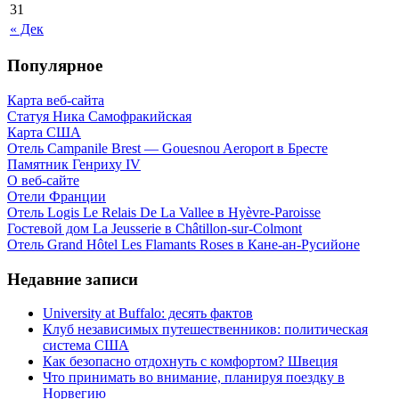
31
« Дек
Популярное
Карта веб-сайта
Статуя Ника Самофракийская
Карта США
Отель Campanile Brest — Gouesnou Aeroport в Бресте
Памятник Генриху IV
О веб-сайте
Отели Франции
Отель Logis Le Relais De La Vallee в Hyèvre-Paroisse
Гостевой дом La Jeusserie в Châtillon-sur-Colmont
Отель Grand Hôtel Les Flamants Roses в Кане-ан-Русийоне
Недавние записи
University at Buffalo: десять фактов
Клуб независимых путешественников: политическая
система США
Как безопасно отдохнуть с комфортом? Швеция
Что принимать во внимание, планируя поездку в
Норвегию