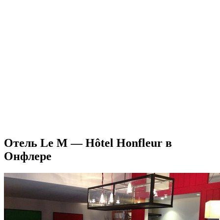
Отель Le M — Hôtel Honfleur в
Онфлере