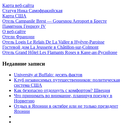
Карта веб-сайта
Статуя Ника Самофракийская
Карта США
Отель Campanile Brest — Gouesnou Aeroport в Бресте
Памятник Генриху IV
О веб-сайте
Отели Франции
Отель Logis Le Relais De La Vallee в Hyèvre-Paroisse
Гостевой дом La Jeusserie в Châtillon-sur-Colmont
Отель Grand Hôtel Les Flamants Roses в Кане-ан-Русийоне
Недавние записи
University at Buffalo: десять фактов
Клуб независимых путешественников: политическая
система США
Как безопасно отдохнуть с комфортом? Швеция
Что принимать во внимание, планируя поездку в
Норвегию
Отдых в Японии в октябре или не только президент
Японии