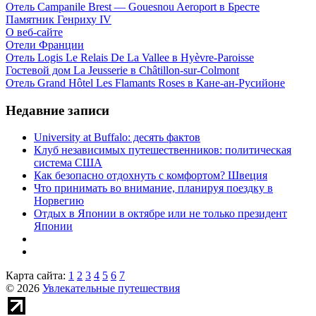
Отель Campanile Brest — Gouesnou Aeroport в Бресте
Памятник Генриху IV
О веб-сайте
Отели Франции
Отель Logis Le Relais De La Vallee в Hyèvre-Paroisse
Гостевой дом La Jeusserie в Châtillon-sur-Colmont
Отель Grand Hôtel Les Flamants Roses в Кане-ан-Русийоне
Недавние записи
University at Buffalo: десять фактов
Клуб независимых путешественников: политическая
система США
Как безопасно отдохнуть с комфортом? Швеция
Что принимать во внимание, планируя поездку в
Норвегию
Отдых в Японии в октябре или не только президент
Японии
Карта сайта:
1
2
3
4
5
6
7
© 2026
Увлекательные путешествия