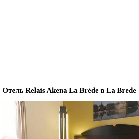
Отель Relais Akena La Brède в La Brede