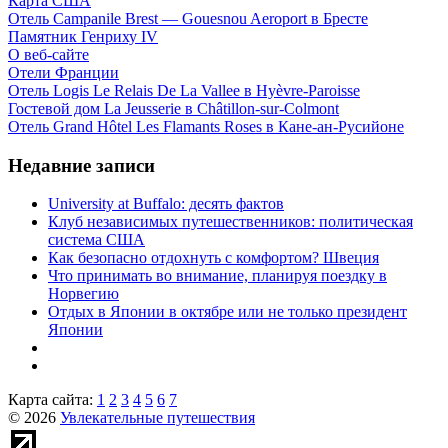
Карта США
Отель Campanile Brest — Gouesnou Aeroport в Бресте
Памятник Генриху IV
О веб-сайте
Отели Франции
Отель Logis Le Relais De La Vallee в Hyèvre-Paroisse
Гостевой дом La Jeusserie в Châtillon-sur-Colmont
Отель Grand Hôtel Les Flamants Roses в Кане-ан-Русийоне
Недавние записи
University at Buffalo: десять фактов
Клуб независимых путешественников: политическая
система США
Как безопасно отдохнуть с комфортом? Швеция
Что принимать во внимание, планируя поездку в
Норвегию
Отдых в Японии в октябре или не только президент
Японии
Карта сайта:
1
2
3
4
5
6
7
© 2026
Увлекательные путешествия