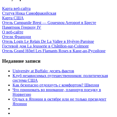
Карта веб-сайта
Статуя Ника Самофракийская
Карта США
Отель Campanile Brest — Gouesnou Aeroport в Бресте
Памятник Генриху IV
О веб-сайте
Отели Франции
Отель Logis Le Relais De La Vallee в Hyèvre-Paroisse
Гостевой дом La Jeusserie в Châtillon-sur-Colmont
Отель Grand Hôtel Les Flamants Roses в Кане-ан-Русийоне
Недавние записи
University at Buffalo: десять фактов
Клуб независимых путешественников: политическая
система США
Как безопасно отдохнуть с комфортом? Швеция
Что принимать во внимание, планируя поездку в
Норвегию
Отдых в Японии в октябре или не только президент
Японии