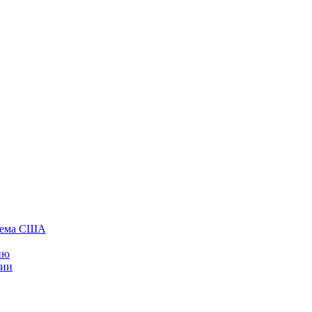
стема США
ию
нии