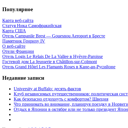
Популярное
Карта веб-сайта
Статуя Ника Самофракийская
Карта США
Отель Campanile Brest — Gouesnou Aeroport в Бресте
Памятник Генриху IV
О веб-сайте
Отели Франции
Отель Logis Le Relais De La Vallee в Hyèvre-Paroisse
Гостевой дом La Jeusserie в Châtillon-sur-Colmont
Отель Grand Hôtel Les Flamants Roses в Кане-ан-Русийоне
Недавние записи
University at Buffalo: десять фактов
Клуб независимых путешественников: политическая си
Как безопасно отдохнуть с комфортом? Швеция
Что принимать во внимание, планируя поездку в Норвег
Отдых в Японии в октябре или не только президент Япо