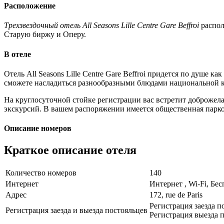
Расположение
Трехзвездочный отель All Seasons Lille Centre Gare Beffroi
распол
Старую биржу и Оперу.
В отеле
Отель All Seasons Lille Centre Gare Beffroi придется по душе 
сможете насладиться разнообразными блюдами национальной 
На круглосуточной стойке регистрации вас встретит доброже
экскурсий. В вашем распоряжении имеется общественная парков
Описание номеров
Краткое описание отеля
Количество номеров
140
Интернет
Интернет , Wi-Fi, Бе
Адрес
172, rue de Paris
Регистрация заезда п
Регистрация заезда и выезда постояльцев
Регистрация выезда п