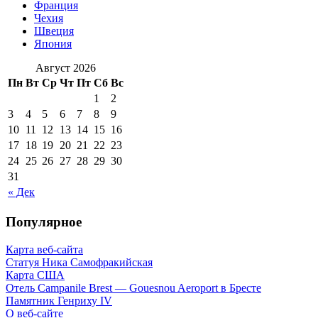
Франция
Чехия
Швеция
Япония
Август 2026
Пн
Вт
Ср
Чт
Пт
Сб
Вс
1
2
3
4
5
6
7
8
9
10
11
12
13
14
15
16
17
18
19
20
21
22
23
24
25
26
27
28
29
30
31
« Дек
Популярное
Карта веб-сайта
Статуя Ника Самофракийская
Карта США
Отель Campanile Brest — Gouesnou Aeroport в Бресте
Памятник Генриху IV
О веб-сайте