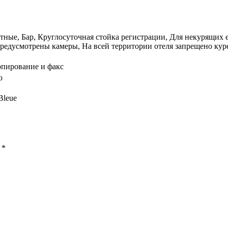
ные, Бар, Круглосуточная стойка регистрации, Для некурящих е
редусмотрены камеры, На всей территории отеля запрещено кур
опирование и факс
о
Bleue
ы
*