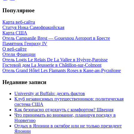
Популярное
Карта веб-сайта
Статуя Ника Самофракийская
Карта США
Отель Campanile Brest — Gouesnou Aeroport в Бресте
Памятник Генриху IV
О веб-сайте
Отели Франции
Отель Logis Le Relais De La Vallee в Hyèvre-Paroisse
Гостевой дом La Jeusserie в Châtillon-sur-Colmont
Отель Grand Hôtel Les Flamants Roses в Кане-ан-Русийоне
Недавние записи
University at Buffalo: десять фактов
Клуб независимых путешественников: политическая
система США
Как безопасно отдохнуть с комфортом? Швеция
Что принимать во внимание, планируя поездку в
Норвегию
Отдых в Японии в октябре или не только президент
Японии