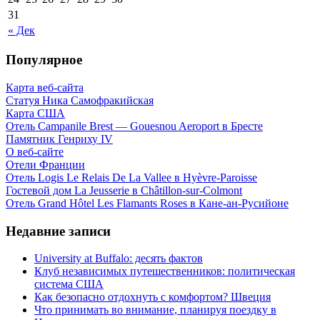
31
« Дек
Популярное
Карта веб-сайта
Статуя Ника Самофракийская
Карта США
Отель Campanile Brest — Gouesnou Aeroport в Бресте
Памятник Генриху IV
О веб-сайте
Отели Франции
Отель Logis Le Relais De La Vallee в Hyèvre-Paroisse
Гостевой дом La Jeusserie в Châtillon-sur-Colmont
Отель Grand Hôtel Les Flamants Roses в Кане-ан-Русийоне
Недавние записи
University at Buffalo: десять фактов
Клуб независимых путешественников: политическая
система США
Как безопасно отдохнуть с комфортом? Швеция
Что принимать во внимание, планируя поездку в