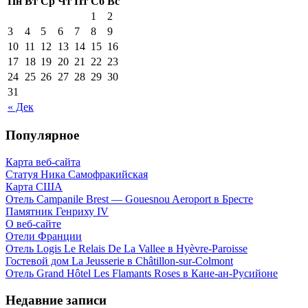
Пн
Вт
Ср
Чт
Пт
Сб
Вс
1
2
3
4
5
6
7
8
9
10
11
12
13
14
15
16
17
18
19
20
21
22
23
24
25
26
27
28
29
30
31
« Дек
Популярное
Карта веб-сайта
Статуя Ника Самофракийская
Карта США
Отель Campanile Brest — Gouesnou Aeroport в Бресте
Памятник Генриху IV
О веб-сайте
Отели Франции
Отель Logis Le Relais De La Vallee в Hyèvre-Paroisse
Гостевой дом La Jeusserie в Châtillon-sur-Colmont
Отель Grand Hôtel Les Flamants Roses в Кане-ан-Русийоне
Недавние записи