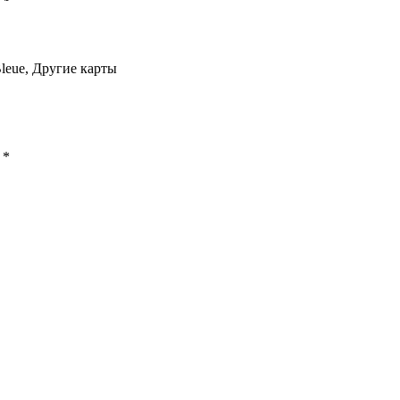
 Bleue, Другие карты
ы
*