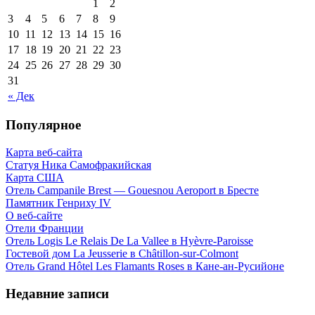
1
2
3
4
5
6
7
8
9
10
11
12
13
14
15
16
17
18
19
20
21
22
23
24
25
26
27
28
29
30
31
« Дек
Популярное
Карта веб-сайта
Статуя Ника Самофракийская
Карта США
Отель Campanile Brest — Gouesnou Aeroport в Бресте
Памятник Генриху IV
О веб-сайте
Отели Франции
Отель Logis Le Relais De La Vallee в Hyèvre-Paroisse
Гостевой дом La Jeusserie в Châtillon-sur-Colmont
Отель Grand Hôtel Les Flamants Roses в Кане-ан-Русийоне
Недавние записи