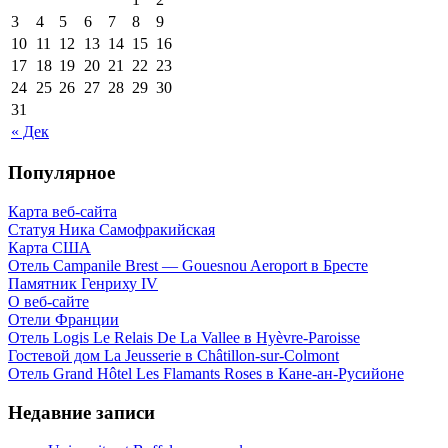
3
4
5
6
7
8
9
10
11
12
13
14
15
16
17
18
19
20
21
22
23
24
25
26
27
28
29
30
31
« Дек
Популярное
Карта веб-сайта
Статуя Ника Самофракийская
Карта США
Отель Campanile Brest — Gouesnou Aeroport в Бресте
Памятник Генриху IV
О веб-сайте
Отели Франции
Отель Logis Le Relais De La Vallee в Hyèvre-Paroisse
Гостевой дом La Jeusserie в Châtillon-sur-Colmont
Отель Grand Hôtel Les Flamants Roses в Кане-ан-Русийоне
Недавние записи