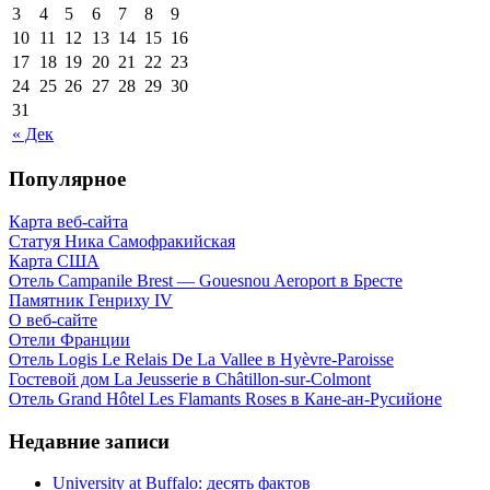
3
4
5
6
7
8
9
10
11
12
13
14
15
16
17
18
19
20
21
22
23
24
25
26
27
28
29
30
31
« Дек
Популярное
Карта веб-сайта
Статуя Ника Самофракийская
Карта США
Отель Campanile Brest — Gouesnou Aeroport в Бресте
Памятник Генриху IV
О веб-сайте
Отели Франции
Отель Logis Le Relais De La Vallee в Hyèvre-Paroisse
Гостевой дом La Jeusserie в Châtillon-sur-Colmont
Отель Grand Hôtel Les Flamants Roses в Кане-ан-Русийоне
Недавние записи
University at Buffalo: десять фактов