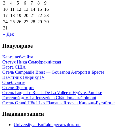
3
4
5
6
7
8
9
10
11
12
13
14
15
16
17
18
19
20
21
22
23
24
25
26
27
28
29
30
31
« Дек
Популярное
Карта веб-сайта
Статуя Ника Самофракийская
Карта США
Отель Campanile Brest — Gouesnou Aeroport в Бресте
Памятник Генриху IV
О веб-сайте
Отели Франции
Отель Logis Le Relais De La Vallee в Hyèvre-Paroisse
Гостевой дом La Jeusserie в Châtillon-sur-Colmont
Отель Grand Hôtel Les Flamants Roses в Кане-ан-Русийоне
Недавние записи
University at Buffalo: десять фактов