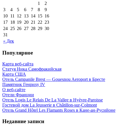
1
2
3
4
5
6
7
8
9
10
11
12
13
14
15
16
17
18
19
20
21
22
23
24
25
26
27
28
29
30
31
« Дек
Популярное
Карта веб-сайта
Статуя Ника Самофракийская
Карта США
Отель Campanile Brest — Gouesnou Aeroport в Бресте
Памятник Генриху IV
О веб-сайте
Отели Франции
Отель Logis Le Relais De La Vallee в Hyèvre-Paroisse
Гостевой дом La Jeusserie в Châtillon-sur-Colmont
Отель Grand Hôtel Les Flamants Roses в Кане-ан-Русийоне
Недавние записи